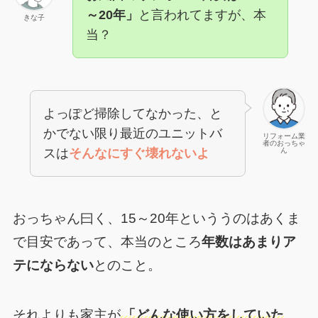
～20年」
と言われてますが、本
きな子
当？
よっぽど掃除してなかった、と
かでない限り最近のユニットバ
リフォーム業
者のおっちゃ
スは
そんなにすぐ壊れないよ
ん
おっちゃん曰く、15～20年といううのはあくま
で目安であって、本当のところ
年数はあまりア
テにならない
とのこと。
それよりも家主が
「どんな使い方をしていた