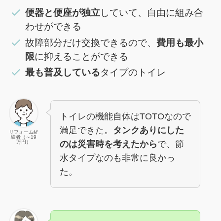
便器と便座が独立
していて、自由に組み合
わせができる
故障部分だけ交換できるので、
費用も最小
限
に抑えることができる
最も普及している
タイプのトイレ
トイレの機能自体はTOTOなので
満足できた。
タンクありにした
リフォーム経
験者（～19
のは災害時を考えたから
で、節
万円）
水タイプなのも非常に良かっ
た。