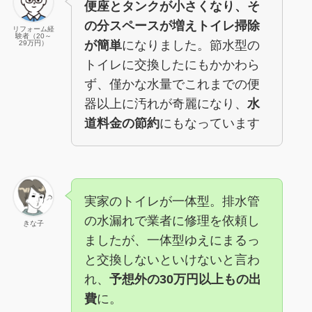
便座とタンクが小さくなり、そ
の分スペースが増えトイレ掃除
リフォーム経
験者（20～
が簡単
になりました。節水型の
29万円）
トイレに交換したにもかかわら
ず、僅かな水量でこれまでの便
器以上に汚れが奇麗になり、
水
道料金の節約
にもなっています
実家のトイレが一体型。排水管
の水漏れで業者に修理を依頼し
きな子
ましたが、一体型ゆえにまるっ
と交換しないといけないと言わ
れ、
予想外の30万円以上もの出
費
に。